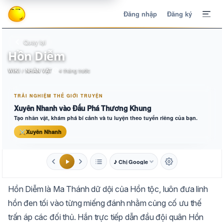
Đăng nhập
Đăng ký
Quay lại
Hồn Diễm
WIKI / NHÂN VẬT
4 tháng trước
TRẢI NGHIỆM THẾ GIỚI TRUYỆN
Xuyên Nhanh vào Đấu Phá Thương Khung
Tạo nhân vật, khám phá bí cảnh và tu luyện theo tuyến riêng của bạn.
⚔
Xuyên Nhanh
♪ Chị Google
1.6x
20px
Hồn Diễm là Ma Thánh dữ dội của Hồn tộc, luôn đưa linh
Aa
Mặc định
Tự chuyển
hồn đen tối vào từng miếng đánh nhằm củng cố ưu thế
trấn áp các đối thủ. Hắn trực tiếp dẫn đầu đội quân Hồn
Trắng
Ngà
Vàng