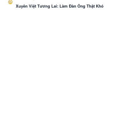
Xuyên Việt Tương Lai: Làm Đàn Ông Thật Khó
VozNovel
Cài APP
Liên hệ
·
Báo Cáo
·
Điều khoản
·
Bảo mật