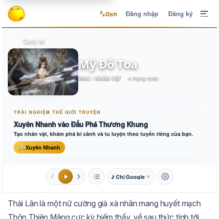
Đăng nhập
Đăng ký
Dịch
Quay lại
Mỹ Đỗ Toa
WIKI / NHÂN VẬT
4 tháng trước
TRẢI NGHIỆM THẾ GIỚI TRUYỆN
Xuyên Nhanh vào Đấu Phá Thương Khung
Tạo nhân vật, khám phá bí cảnh và tu luyện theo tuyến riêng của bạn.
⚔
Xuyên Nhanh
♪ Chị Google
1.6x
20px
Thải Lân là một nữ cường giả xà nhân mang huyết mạch
Aa
Mặc định
Tự chuyển
Thôn Thiên Mãng cực kỳ hiếm thấy, về sau thức tỉnh tới