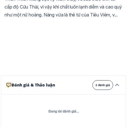
cấp độ Cửu Thải, vì vậy khí chất luôn lạnh diễm và cao quý
Trắng
Ngà
Vàng
như một nữ hoàng. Nàng vừa là thê tử của Tiêu Viêm, v...
Ghi
Xám
Đêm
Đánh giá & Thảo luận
2 đánh giá
Đang tải đánh giá...