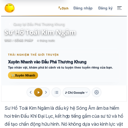
Đăng nhập
Đăng ký
Dịch
Quay lại Đấu Phá Thương Khung
Sư Hổ Toái Kim Ngâm
WIKI / CÔNG PHÁP
4 tháng trước
TRẢI NGHIỆM THẾ GIỚI TRUYỆN
Xuyên Nhanh vào Đấu Phá Thương Khung
Tạo nhân vật, khám phá bí cảnh và tu luyện theo tuyến riêng của bạn.
⚔
Xuyên Nhanh
♪ Chị Google
1.6x
20px
Sư Hổ Toái Kim Ngâm là đấu kỹ hệ Sóng Âm âm ba hiếm
Aa
Mặc định
Tự chuyển
hoi trên Đấu Khí Đại Lục, kết hợp tiếng gầm của sư tử và hổ
để tạo chấn động hữu hình. Nó không dựa vào kình lực vật
Trắng
Ngà
Vàng