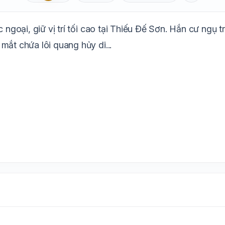
Aa
Mặc định
T
1.6x
20px
 ngoại, giữ vị trí tối cao tại Thiếu Đế Sơn. Hắn cư ngụ 
Trắng
Ngà
Vàng
Ghi
Xám
Đêm
mắt chứa lôi quang hủy di...