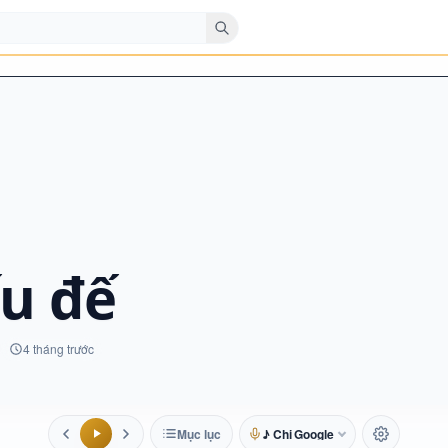
ếu đế
4 tháng trước
Mục lục
♪ Chị Google