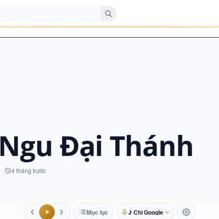
 Ngu Đại Thánh
4 tháng trước
Mục lục
♪ Chị Google