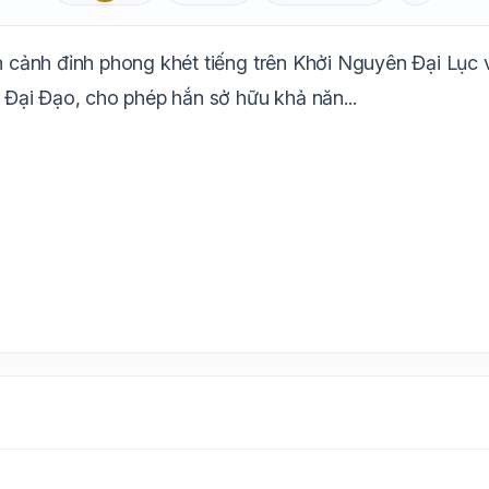
Aa
Mặc định
T
1.6x
20px
ảnh đỉnh phong khét tiếng trên Khởi Nguyên Đại Lục với
Trắng
Ngà
Vàng
Ghi
Xám
Đêm
Đại Đạo, cho phép hắn sở hữu khả năn...