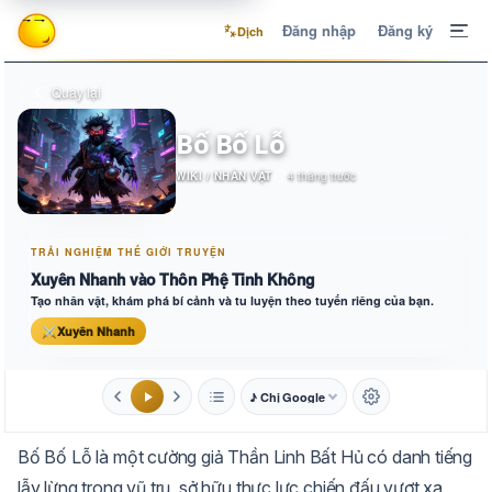
Đăng nhập
Đăng ký
Dịch
Quay lại
Bố Bố Lỗ
WIKI / NHÂN VẬT
4 tháng trước
TRẢI NGHIỆM THẾ GIỚI TRUYỆN
Xuyên Nhanh vào Thôn Phệ Tinh Không
Tạo nhân vật, khám phá bí cảnh và tu luyện theo tuyến riêng của bạn.
⚔
Xuyên Nhanh
♪ Chị Google
1.6x
20px
Bố Bố Lỗ là một cường giả Thần Linh Bất Hủ có danh tiếng
Aa
Mặc định
Tự chuyển
lẫy lừng trong vũ trụ, sở hữu thực lực chiến đấu vượt xa