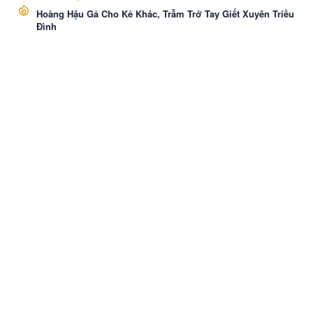
Hoàng Hậu Gả Cho Kẻ Khác, Trẫm Trở Tay Giết Xuyên Triều
Đình
VozNovel
Cài APP
Liên hệ
·
Báo Cáo
·
Điều khoản
·
Bảo mật