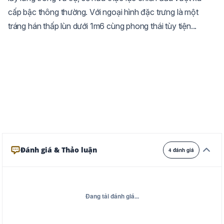
cấp bậc thông thường. Với ngoại hình đặc trưng là một
Trắng
Ngà
Vàng
tráng hán thấp lùn dưới 1m6 cùng phong thái tùy tiện...
Ghi
Xám
Đêm
Đánh giá & Thảo luận
4 đánh giá
Đang tải đánh giá...