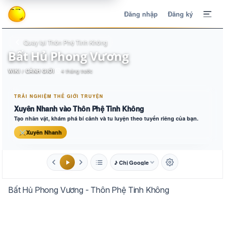
Đăng nhập
Đăng ký
Quay lại Thôn Phệ Tinh Không
Bất Hủ Phong Vương
WIKI / CẢNH GIỚI
4 tháng trước
TRẢI NGHIỆM THẾ GIỚI TRUYỆN
Xuyên Nhanh vào Thôn Phệ Tinh Không
Tạo nhân vật, khám phá bí cảnh và tu luyện theo tuyến riêng của bạn.
⚔
Xuyên Nhanh
♪ Chị Google
1.6x
20px
Bất Hủ Phong Vương - Thôn Phệ Tinh Không
Aa
Mặc định
Tự chuyển
Trắng
Ngà
Vàng