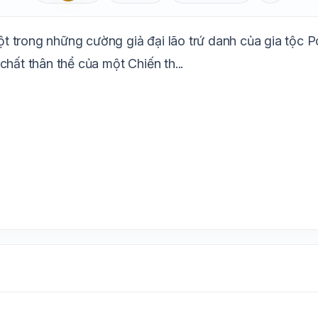
Aa
Mặc định
T
1.6x
20px
trong những cường giả đại lão trứ danh của gia tộc Pol
Trắng
Ngà
Vàng
Ghi
Xám
Đêm
hất thân thể của một Chiến th...