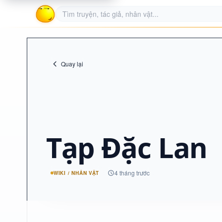
Quay lại
Tạp Đặc Lan
4 tháng trước
WIKI / NHÂN VẬT