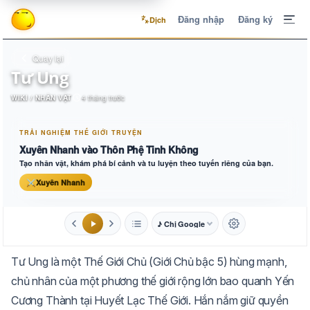
Đăng nhập
Đăng ký
Dịch
Quay lại
Tư Ung
WIKI / NHÂN VẬT
4 tháng trước
TRẢI NGHIỆM THẾ GIỚI TRUYỆN
Xuyên Nhanh vào Thôn Phệ Tinh Không
Tạo nhân vật, khám phá bí cảnh và tu luyện theo tuyến riêng của bạn.
⚔
Xuyên Nhanh
♪ Chị Google
1.6x
20px
Tư Ung là một Thế Giới Chủ (Giới Chủ bậc 5) hùng mạnh,
Aa
Mặc định
Tự chuyển
chủ nhân của một phương thế giới rộng lớn bao quanh Yến
Cương Thành tại Huyết Lạc Thế Giới. Hắn nắm giữ quyền
Trắng
Ngà
Vàng